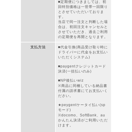
■定期便につきましては、初
回特別価格は一世帯一回限り
とさせていただいておりま
す。
当店で同一注文と判断した場
合は、初回注文キャンセルと
させていただき、過去ご利用
の定期便を再開となります。
支払方法
■代金引換(商品受け取り時に
ドライバーに代金をお支払い
いただくシステム)
■paygentクレジットカード
決済(一括払いのみ)
■NP後払いwiz
※商品に同梱している納品書
付属の請求書にてお支払いく
ださい。
★peygentケータイ払い(sp
モード)
※docomo、SoftBank、au
かんたん決済がご利用いただ
けます。