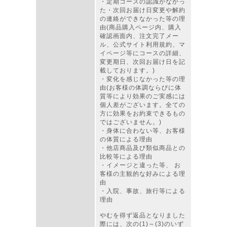
・定期コースの認識がなかっ
た・次回お届け日変更や解約
の連絡ができなかった等の理
由(商品購入ページ内、購入
確認画面内、注文完了メー
ル、公式サイト利用規約、マ
イページ等にコースの詳細、
変更期日、次回お届け日を記
載しております。)
・変化を感じなかった等の理
由(お客様の体調ならびに体
質等により効果のご実感には
個人差がございます。全ての
方に効果をお約束できるもの
ではございません。)
・身体に合わない等、お客様
の体質による理由
・他店商品及び類似商品との
比較等による理由
・イメージと違った等、 お
客様の主観的な好みによる理
由
・入院、事故、旅行等による
理由
やむを得ず返品となりました
際には、次の(1)～(3)のいず