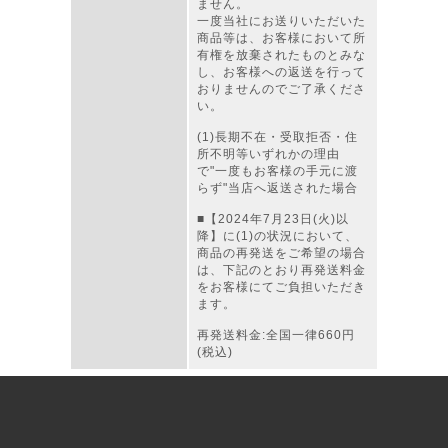
ません。
一度当社にお送りいただいた
商品等は、お客様において所
有権を放棄されたものとみな
し、お客様への返送を行って
おりませんのでご了承くださ
い。
(1)長期不在・受取拒否・住
所不明等いずれかの理由
で"一度もお客様の手元に渡
らず"当店へ返送された場合
■【2024年7月23日(火)以
降】に(1)の状況において、
商品の再発送をご希望の場合
は、下記のとおり再発送料金
をお客様にてご負担いただき
ます。
再発送料金:全国一律660円
(税込)