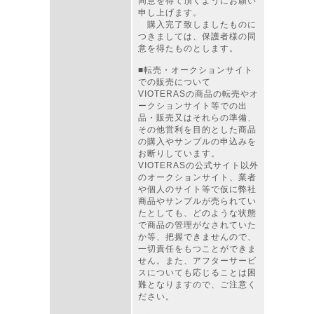
同意を得て頂くようにお願い
申し上げます。
購入完了致しましたものに
つきましては、保護者様の同
意を得たものとします。
■転売・オークションサイト
での販売について
VIOTERASの商品の転売やオ
ークションサイト等での出
品・販売又はそれらの準備、
その他営利を目的とした商品
の購入やサンプルの申込みを
お断りしています。
VIOTERASの公式サイト以外
のオークションサイト、業者
や個人のサイト等で仮に弊社
商品やサンプルが売られてい
たとしても、どのような状態
で商品の管理がなされていた
か等、把握できませんので、
一切責任をもつことができま
せん。また、アフターサービ
スについても応じることは困
難となりますので、ご注意く
ださい。