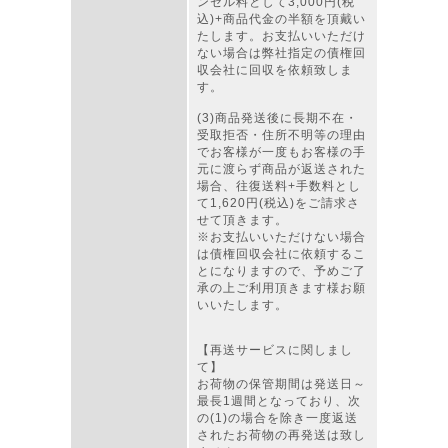
ンセル料として3,000円(税
込)+商品代金の半額を頂戴い
たします。お支払いいただけ
ない場合は弊社指定の債権回
収会社に回収を依頼致しま
す。
(3)商品発送後に長期不在・
受取拒否・住所不明等の理由
でお客様が一度もお客様の手
元に渡らず商品が返送された
場合、往復送料+手数料とし
て1,620円(税込)をご請求さ
せて頂きます。
※お支払いいただけない場合
は債権回収会社に依頼するこ
とになりますので、予めご了
承の上ご利用頂きます様お願
いいたします。
【再送サービスに関しまし
て】
お荷物の保管期間は発送日～
最長1週間となっており、次
の(1)の場合を除き一度返送
されたお荷物の再発送は致し