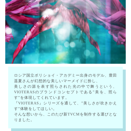
ロシア国立ボリショイ・アカデミー出身のモデル、豊田
遥夏さんが幻想的な美しいマーメイドに扮し、
美しさの源を表す照らされた光の中で舞うという、
VIOTERASのブランドコンセプトである”美を、照ら
す”を体現してくれています。
『VIOTERAS』シリーズを通して、”美しさが吹きかえ
す”体験をしてほしい。
そんな想いから、このたび新TVCMを制作する運びとな
りました。